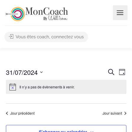
Vous êtes coach, connectez vous
Na
Reche
31/07/2024
Recherche
Day
de
et
Sélectionnez
vu
Il n’y a pas de évènements à venir.
une
naviga
Év
date.
de
vues
Jour précédent
Jour suivant
Évène
S’abonner au calendrier