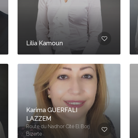
Lilia Kamoun
Karima GUERFALI
LAZZEM
Route du Nadhor Cité El Borj
Bizerte