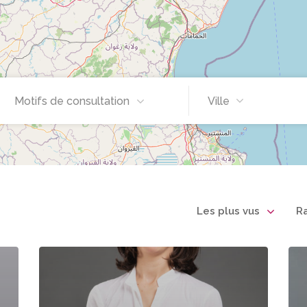
Motifs de consultation
Ville
Les plus vus
R