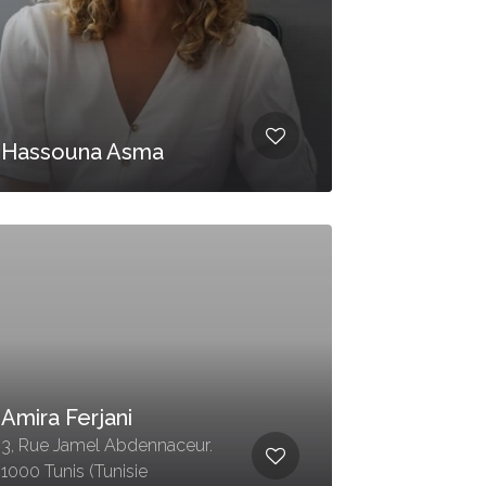
Hassouna Asma
Amira Ferjani
3, Rue Jamel Abdennaceur.
1000 Tunis (Tunisie