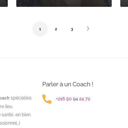
1
2
3
Parler à un Coach !
spécialisé,
oach
+216 50 94 24 72
e lieu
e santé, en bien
essionnel…)