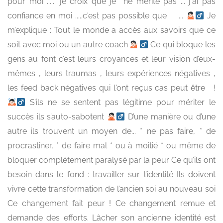
pour moi ...... je croix que je ne mérite pas ... j'ai pas
confiance en moi .....c'est pas possible que ...
‍ Je
m’explique : Tout le monde a accès aux savoirs que ce
soit avec moi ou un autre coach
‍ Ce qui bloque les
gens au font c’est leurs croyances et leur vision d’eux-
mêmes , leurs traumas , leurs expériences négatives ,
les feed back négatives qui l'ont reçus cas peut être !
‍ S’ils ne se sentent pas légitime pour mériter le
succès ils s’auto-sabotent
‍ D’une manière ou d’une
autre ils trouvent un moyen de... * ne pas faire, * de
procrastiner, * de faire mal * ou à moitié * ou même de
bloquer complètement paralysé par la peur Ce qu’ils ont
besoin dans le fond : travailler sur l’identité Ils doivent
vivre cette transformation de l’ancien soi au nouveau soi
Ce changement fait peur ! Ce changement remue et
demande des efforts. Lâcher son ancienne identité est