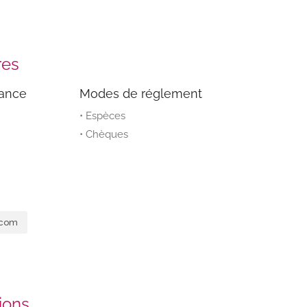
res
éance
Modes de réglement
• Espèces
• Chèques
.com
tions