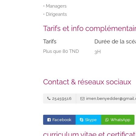
• Managers
• Dirigeants
Tarifs et info complémentai
Tarifs
Durée de la sc
Plus que 80 TND
3H
Contact & réseaux sociaux
25459516
imen.benyedder@gmail
Facebook
Skype
WhatsApp
curriculum vitae et certifica