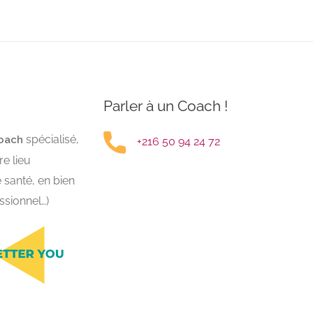
Parler à un Coach !
spécialisé,
oach
+216 50 94 24 72
e lieu
e santé, en bien
essionnel…)