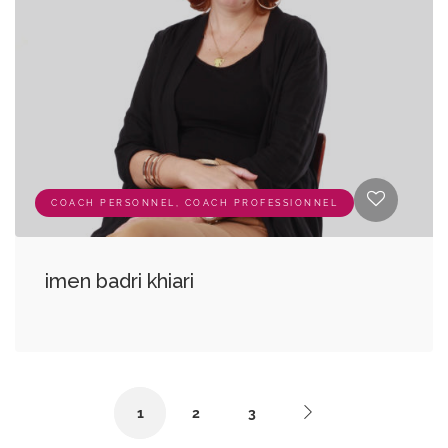
COACH PERSONNEL, COACH PROFESSIONNEL
imen badri khiari
1
2
3