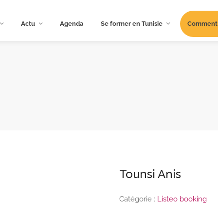
Actu
Agenda
Se former en Tunisie
Comment s
Tounsi Anis
Catégorie :
Listeo booking