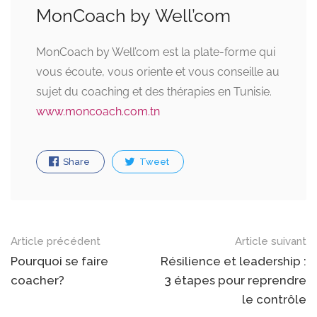
MonCoach by Well’com
MonCoach by Well’com est la plate-forme qui
vous écoute, vous oriente et vous conseille au
sujet du coaching et des thérapies en Tunisie.
www.moncoach.com.tn
Share
Tweet
Navigation
Article précédent
Article suivant
des
Pourquoi se faire
Résilience et leadership :
coacher?
3 étapes pour reprendre
articles
le contrôle