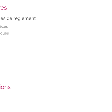
res
es de réglement
pèces
èques
tions