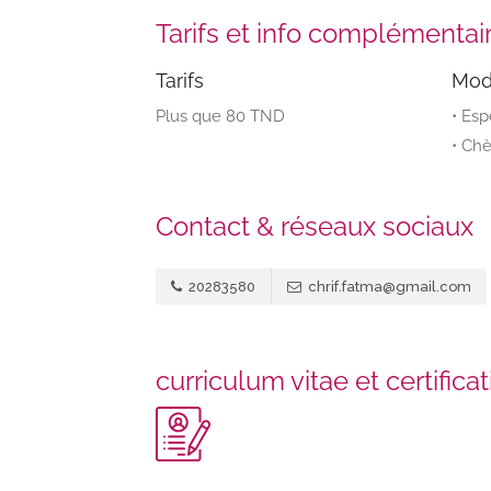
Tarifs et info complémentai
Tarifs
Mod
Plus que 80 TND
• Es
• Ch
Contact & réseaux sociaux
20283580
chrif.fatma@gmail.com
curriculum vitae et certifica